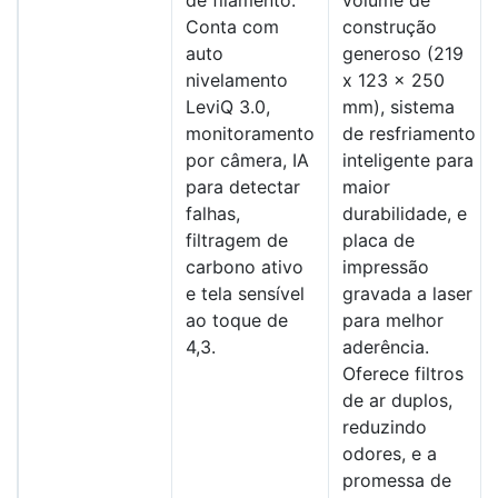
de filamento.
volume de
Conta com
construção
auto
generoso (219
nivelamento
x 123 x 250
LeviQ 3.0,
mm), sistema
monitoramento
de resfriamento
por câmera, IA
inteligente para
para detectar
maior
falhas,
durabilidade, e
filtragem de
placa de
carbono ativo
impressão
e tela sensível
gravada a laser
ao toque de
para melhor
4,3.
aderência.
Oferece filtros
de ar duplos,
reduzindo
odores, e a
promessa de