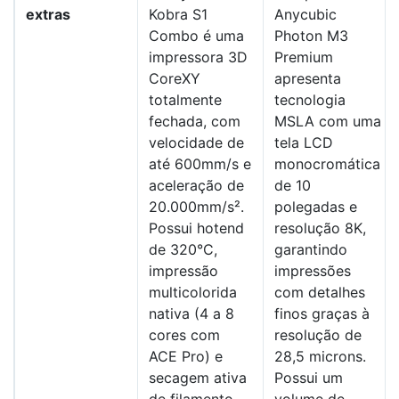
extras
Kobra S1
Anycubic
Combo é uma
Photon M3
impressora 3D
Premium
CoreXY
apresenta
totalmente
tecnologia
fechada, com
MSLA com uma
velocidade de
tela LCD
até 600mm/s e
monocromática
aceleração de
de 10
20.000mm/s².
polegadas e
Possui hotend
resolução 8K,
de 320°C,
garantindo
impressão
impressões
multicolorida
com detalhes
nativa (4 a 8
finos graças à
cores com
resolução de
ACE Pro) e
28,5 microns.
secagem ativa
Possui um