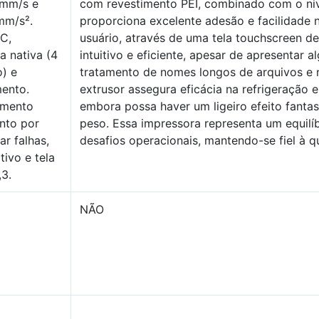
0mm/s e
com revestimento PEI, combinado com o ni
mm/s².
proporciona excelente adesão e facilidade 
C,
usuário, através de uma tela touchscreen d
a nativa (4
intuitivo e eficiente, apesar de apresentar 
) e
tratamento de nomes longos de arquivos e
mento.
extrusor assegura eficácia na refrigeração 
amento
embora possa haver um ligeiro efeito fanta
nto por
peso. Essa impressora representa um equilí
ar falhas,
desafios operacionais, mantendo-se fiel à q
tivo e tela
3.
NÃO