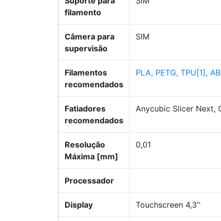
Suporte para
SIM
filamento
Câmera para
SIM
supervisão
Filamentos
PLA, PETG, TPU[1], A
recomendados
Fatiadores
Anycubic Slicer Next, 
recomendados
Resolução
0,01
Máxima [mm]
Processador
Display
Touchscreen 4,3''