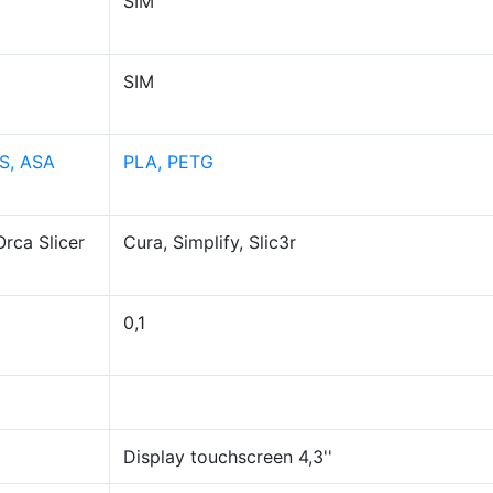
SIM
SIM
BS, ASA
PLA, PETG
Orca Slicer
Cura, Simplify, Slic3r
0,1
Display touchscreen 4,3''