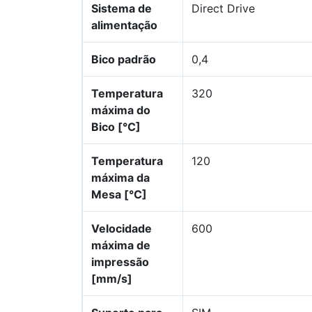
Sistema de
Direct Drive
alimentação
Bico padrão
0,4
Temperatura
320
máxima do
Bico [°C]
Temperatura
120
máxima da
Mesa [°C]
Velocidade
600
máxima de
impressão
[mm/s]