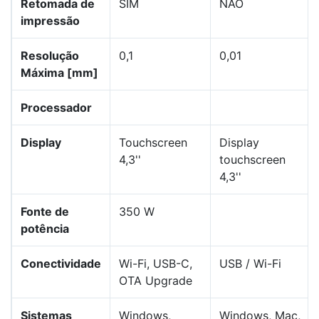
Retomada de
SIM
NÃO
impressão
Resolução
0,1
0,01
Máxima [mm]
Processador
Display
Touchscreen
Display
4,3''
touchscreen
4,3''
Fonte de
350 W
potência
Conectividade
Wi-Fi, USB-C,
USB / Wi-Fi
OTA Upgrade
Sistemas
Windows,
Windows, Mac,