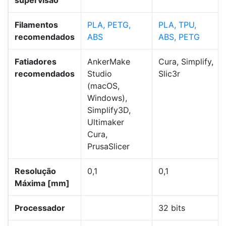
supervisão
Filamentos
PLA, PETG,
PLA, TPU,
recomendados
ABS
ABS, PETG
Fatiadores
AnkerMake
Cura, Simplify,
recomendados
Studio
Slic3r
(macOS,
Windows),
Simplify3D,
Ultimaker
Cura,
PrusaSlicer
Resolução
0,1
0,1
Máxima [mm]
Processador
32 bits