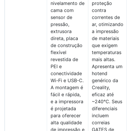
nivelamento de
proteção
cama com
contra
sensor de
correntes de
pressão,
ar, otimizando
extrusora
a impressão
direta, placa
de materiais
de construção
que exigem
flexível
temperaturas
revestida de
mais altas.
PEI e
Apresenta um
conectividade
hotend
Wi-Fi e USB-C.
genérico da
A montagem é
Creality,
fácil e rápida,
eficaz até
e a impressora
~240°C. Seus
é projetada
diferenciais
para oferecer
incluem
alta qualidade
correias
de impressão e
GATES de