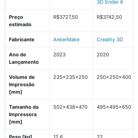
3D Ender 6
Preço
R$3727,50
R$3742,50
estimado
Fabricante
AnkerMake
Creality 3D
Ano de
2023
2020
Lançamento
Volume de
235x235x250
250x250x400
Impressão
[mm]
Tamanho da
502x438x470
495x495x650
Impressora
[mm]
Peso [kg]
12,6
22