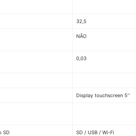
32,5
NÃO
0,03
Display touchscreen 5''
o SD
SD / USB / Wi-Fi