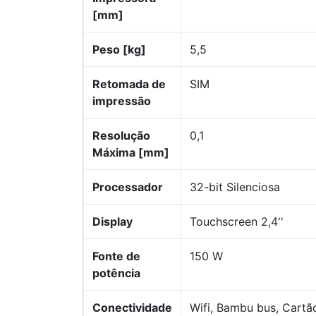
[mm]
Peso [kg]
5,5
Retomada de
SIM
impressão
Resolução
0,1
Máxima [mm]
Processador
32-bit Silenciosa
Display
Touchscreen 2,4''
Fonte de
150 W
potência
Conectividade
Wifi, Bambu bus, Cartã