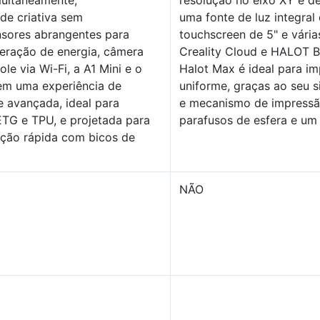
multaneamente,
resolução no eixo XY é 
de criativa sem
uma fonte de luz integral
sores abrangentes para
touchscreen de 5" e vári
eração de energia, câmera
Creality Cloud e HALOT B
le via Wi-Fi, a A1 Mini e o
Halot Max é ideal para i
em uma experiência de
uniforme, graças ao seu 
e avançada, ideal para
e mecanismo de impressão 
TG e TPU, e projetada para
parafusos de esfera e um s
nção rápida com bicos de
NÃO