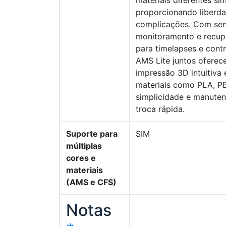
materiais diferentes si
proporcionando liberda
complicações. Com sen
monitoramento e recup
para timelapses e contro
AMS Lite juntos oferec
impressão 3D intuitiva 
materiais como PLA, PE
simplicidade e manute
troca rápida.
Suporte para
SIM
múltiplas
cores e
materiais
(AMS e CFS)
Notas